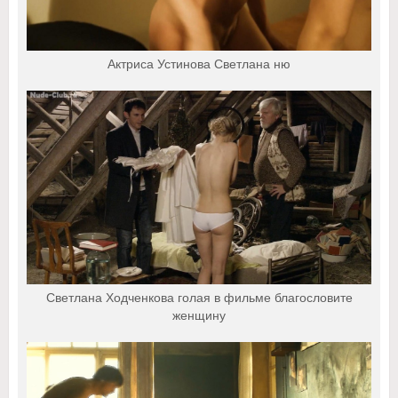
Актриса Устинова Светлана ню
Светлана Ходченкова голая в фильме благословите
женщину