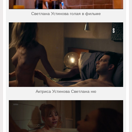
Светлана Устинова голая в фильме
Актриса Устинова Светлана ню