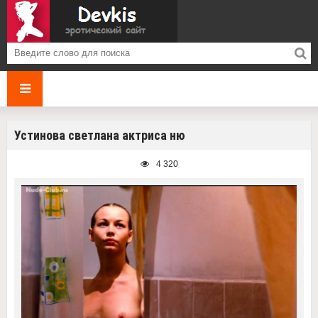
Устинова светлана актриса ню
4 320