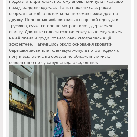
подразнить зрителей, поэтому вновь накинула платьице
назад, задорно кружась. Телка наклонилась раком,
сверкая попкой, а потом села, положив ножки друг на
дружку. Полностью избавившись от верхней одежды и
трусиков, сучка встала на матрас голая, держась за
спинку. Длинные волосы кокетки сексуально спускались
на её плечи и груди, от чего леди смотрелась ещё
эффектнее. Нагнувшись около основания кроватки,
барышня засветила голенькую жопу, а потом подняла
ногу и выставила на обозрение обнаженную киску,
совершенно не чувствуя стыда о содеянном.